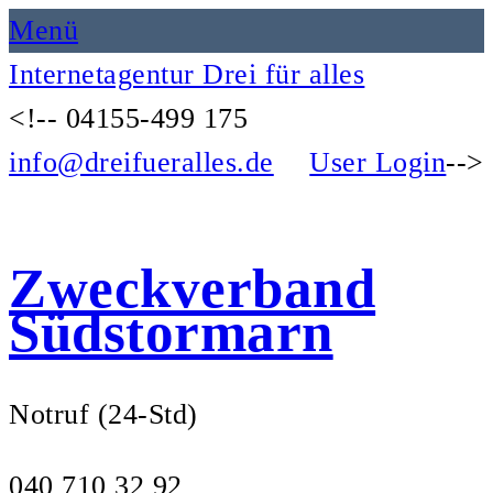
Menü
Internetagentur Drei für alles
<!--
04155-499 175
info@dreifueralles.de
User Login
-->
Zweckverband
Südstormarn
Notruf (24-Std)
040 710 32 92