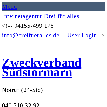
Menü
Internetagentur Drei für alles
<!--
04155-499 175
info@dreifueralles.de
User Login
-->
Zweckverband
Südstormarn
Notruf (24-Std)
040 710 32 92